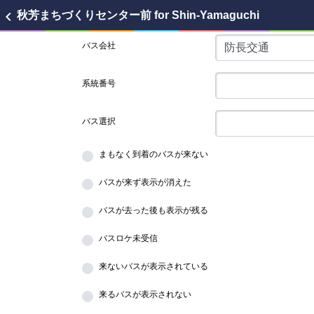
chevron_left
秋芳まちづくりセンター前
for Shin-Yamaguchi
バス会社
系統番号
バス選択
まもなく到着のバスが来ない
バスが来ず表示が消えた
バスが去った後も表示が残る
バスロケ未受信
来ないバスが表示されている
来るバスが表示されない