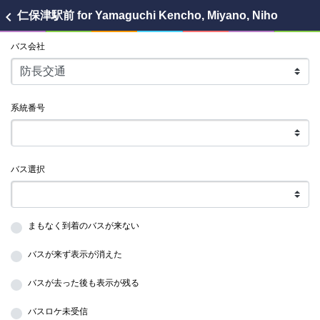
chevron_left
仁保津駅前
for Yamaguchi Kencho, Miyano, Niho
バス会社
系統番号
バス選択
まもなく到着のバスが来ない
バスが来ず表示が消えた
バスが去った後も表示が残る
バスロケ未受信