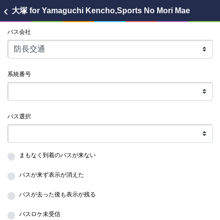
chevron_left
大塚
for Yamaguchi Kencho,Sports No Mori Mae
バス会社
系統番号
バス選択
まもなく到着のバスが来ない
バスが来ず表示が消えた
バスが去った後も表示が残る
バスロケ未受信