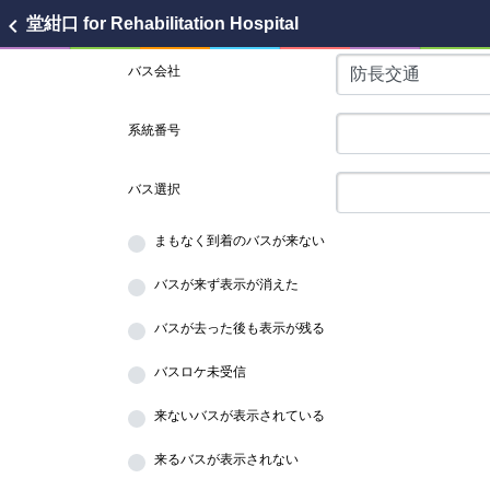
chevron_left
堂紺口
for Rehabilitation Hospital
バス会社
系統番号
バス選択
まもなく到着のバスが来ない
バスが来ず表示が消えた
バスが去った後も表示が残る
バスロケ未受信
来ないバスが表示されている
来るバスが表示されない