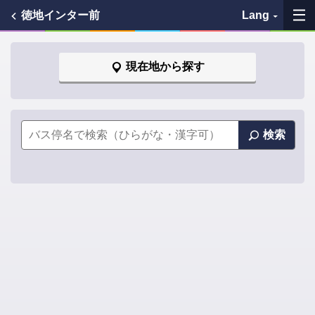
徳地インター前
Lang
My Favorites
現在地から探す
History
See the map
検索
Search bus stop
各バス会社リンク先
問題を報告
BUSit User's Guide
Disclaimer