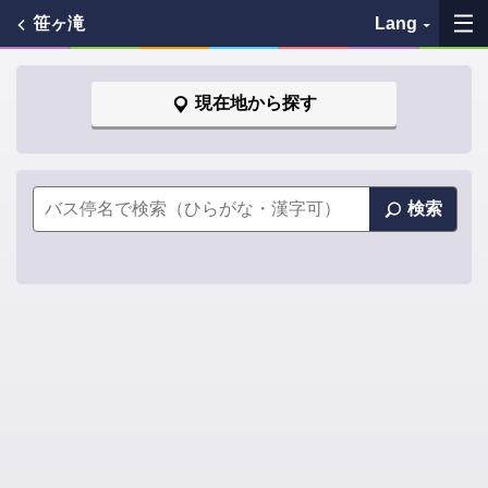
笹ヶ滝
Lang
My Favorites
現在地から探す
History
See the map
検索
Search bus stop
各バス会社リンク先
問題を報告
BUSit User's Guide
Disclaimer