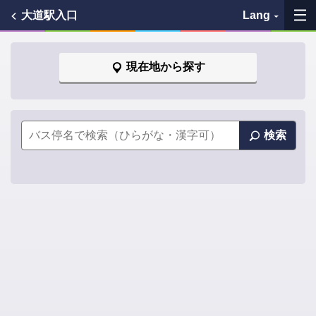
大道駅入口
Lang
My Favorites
現在地から探す
History
See the map
検索
Search bus stop
各バス会社リンク先
問題を報告
BUSit User's Guide
Disclaimer