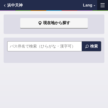
浜中天神
Lang
My Favorites
現在地から探す
History
See the map
検索
Search bus stop
各バス会社リンク先
問題を報告
BUSit User's Guide
Disclaimer