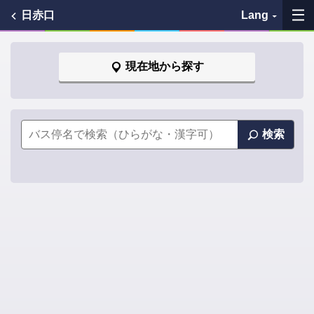
日赤口
Lang
My Favorites
現在地から探す
History
See the map
検索
Search bus stop
各バス会社リンク先
問題を報告
BUSit User's Guide
Disclaimer