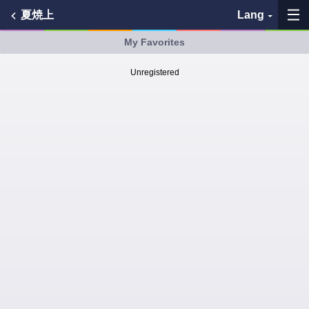
夏焼上
Lang
My Favorites
My Favorites
Unregistered
History
See the map
Search bus stop
各バス会社リンク先
問題を報告
BUSit User's Guide
Disclaimer