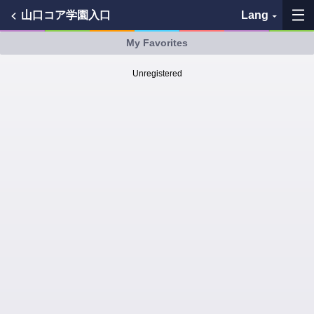
山口コア学園入口
Lang
My Favorites
My Favorites
Unregistered
History
See the map
Search bus stop
各バス会社リンク先
問題を報告
BUSit User's Guide
Disclaimer