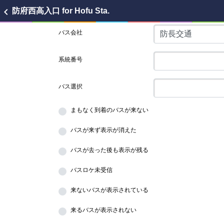
chevron_left
防府西高入口
for Hofu Sta.
バス会社
系統番号
バス選択
まもなく到着のバスが来ない
バスが来ず表示が消えた
バスが去った後も表示が残る
バスロケ未受信
来ないバスが表示されている
来るバスが表示されない