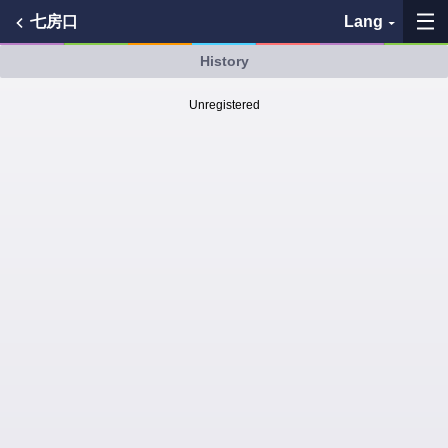
七房口
Lang
History
My Favorites
Unregistered
History
See the map
Search bus stop
各バス会社リンク先
問題を報告
BUSit User's Guide
Disclaimer