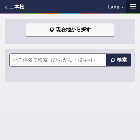
二本松
Lang
My Favorites
現在地から探す
History
See the map
検索
Search bus stop
各バス会社リンク先
問題を報告
BUSit User's Guide
Disclaimer