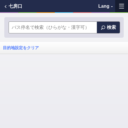
七房口
Lang
My Favorites
検索
History
目的地設定をクリア
See the map
Search bus stop
各バス会社リンク先
問題を報告
BUSit User's Guide
Disclaimer