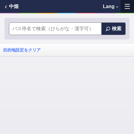
中畑
Lang
My Favorites
検索
History
目的地設定をクリア
See the map
Search bus stop
各バス会社リンク先
問題を報告
BUSit User's Guide
Disclaimer