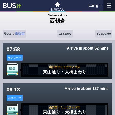
Lang
お気に入り
Nishi-asakura
西朝倉
My Favorites
Goal：
未設定
stops
update
History
Arrive in about 52 mins
07:58
See the map
スロープ
Search bus stop
山口市コミュニティバス
東山通り・大橋まわり
各バス会社リンク先
Arrive in about 127 mins
09:13
問題を報告
スロープ
BUSit User's Guide
山口市コミュニティバス
東山通り・大橋まわり