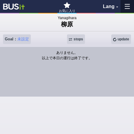
Lang
お気に入り
Yanagihara
柳原
My Favorites
Goal：
未設定
History
stops
update
ありません。
See the map
以上で本日の運行は終了です。
Search bus stop
各バス会社リンク先
問題を報告
BUSit User's Guide
Disclaimer