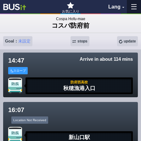
Lang
お気に入り
Cospa Hofu-mae
コスパ防府前
My Favorites
Goal：
未設定
stops
update
History
See the map
Arrive in about 114 mins
14:47
スロープ
Search bus stop
防府西高校
秋穂漁港入口
各バス会社リンク先
問題を報告
16:07
Location Not Received
BUSit User's Guide
新山口駅
Disclaimer