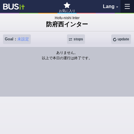
Lang
お気に入り
Hofu-nishi Inter
防府西インター
My Favorites
Goal：
未設定
History
stops
update
ありません。
See the map
以上で本日の運行は終了です。
Search bus stop
各バス会社リンク先
問題を報告
BUSit User's Guide
Disclaimer