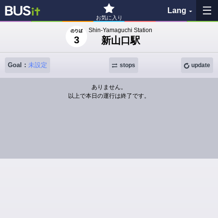
Lang
お気に入り
Shin-Yamaguchi Station
3
新山口駅
My Favorites
History
Goal：
未設定
stops
update
ありません。
See the map
以上で本日の運行は終了です。
Search bus stop
各バス会社リンク先
問題を報告
BUSit User's Guide
Disclaimer