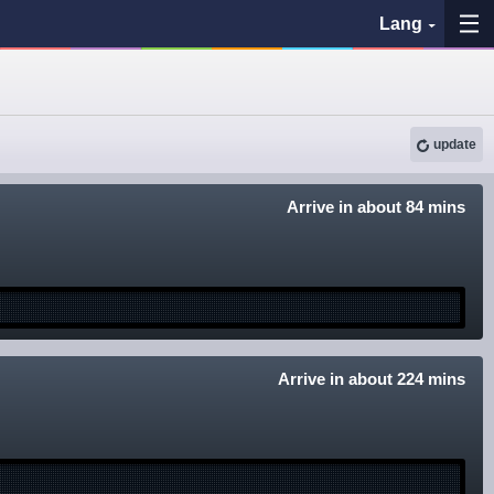
Lang
My Favorites
update
History
See the map
Arrive in about 84 mins
Search bus stop
各バス会社リンク先
問題を報告
Arrive in about 224 mins
BUSit User's Guide
Disclaimer