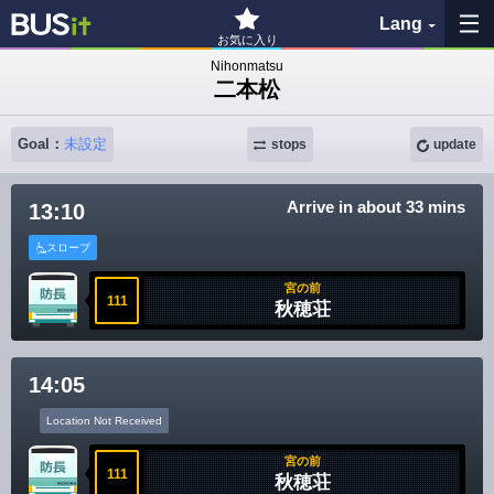
Lang
お気に入り
Nihonmatsu
二本松
My Favorites
Goal：
未設定
History
stops
update
See the map
Arrive in about 33 mins
13:10
スロープ
Search bus stop
宮の前
111
秋穂荘
各バス会社リンク先
問題を報告
14:05
BUSit User's Guide
Location Not Received
宮の前
111
Disclaimer
秋穂荘