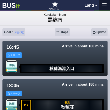
Lang
お気に入り
Kurokata-minami
黒潟南
My Favorites
Goal：
未設定
History
stops
update
See the map
Arrive in about 100 mins
16:45
スロープ
Search bus stop
秋穂漁港入口
各バス会社リンク先
問題を報告
Arrive in about 180 mins
18:05
スロープ
BUSit User's Guide
長浜
112
Disclaimer
秋穂荘