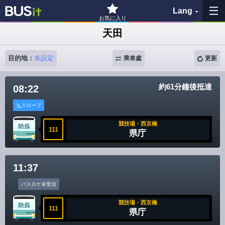
Lang
お気に入り
天田
我的最愛
目的地：
未設定
乘車處
更新
查詢紀錄
約61分鐘後抵達
08:22
查看地圖
スロープ
搜尋公車站
競技場・西京橋
111
県庁
各バス会社リンク先
11:37
問題を報告
バスロケ未受信
BUSit User's Guide
競技場・西京橋
111
県庁
免責聲明