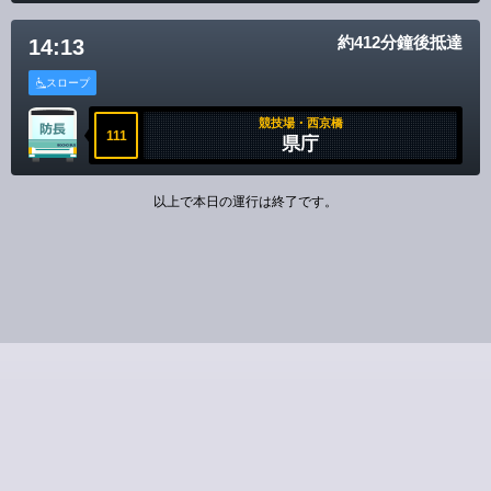
約412分鐘後抵達
14:13
スロープ
競技場・西京橋
111
県庁
以上で本日の運行は終了です。