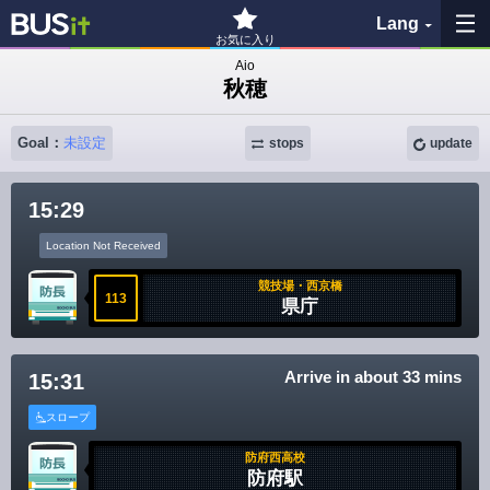
Lang
お気に入り
Aio
秋穂
My Favorites
Goal：
未設定
History
stops
update
See the map
15:29
Location Not Received
Search bus stop
競技場・西京橋
113
県庁
各バス会社リンク先
問題を報告
Arrive in about 33 mins
15:31
BUSit User's Guide
スロープ
防府西高校
Disclaimer
防府駅