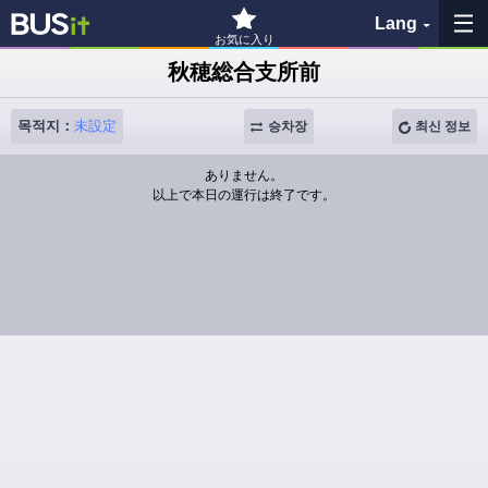
Lang
お気に入り
秋穂総合支所前
즐겨찾기
목적지：
未設定
승차장
최신 정보
이력
ありません。
以上で本日の運行は終了です。
지도 보기
버스 정류장 검색
各バス会社リンク先
問題を報告
BUSit 이용 가이드
면책 사항