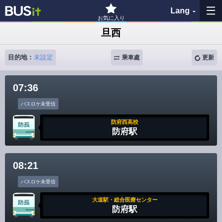
Lang
お気に入り
旦西
我的最愛
目的地：
未設定
乘車處
更新
查詢紀錄
07:36
查看地圖
バスロケ未受信
搜尋公車站
防府西高校
防府駅
各バス会社リンク先
08:21
問題を報告
バスロケ未受信
BUSit User's Guide
大道駅・総合医療センター
防府駅
免責聲明