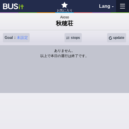
Lang
お気に入り
Aioso
秋穂荘
My Favorites
Goal：
未設定
History
stops
update
ありません。
See the map
以上で本日の運行は終了です。
Search bus stop
各バス会社リンク先
問題を報告
BUSit User's Guide
Disclaimer