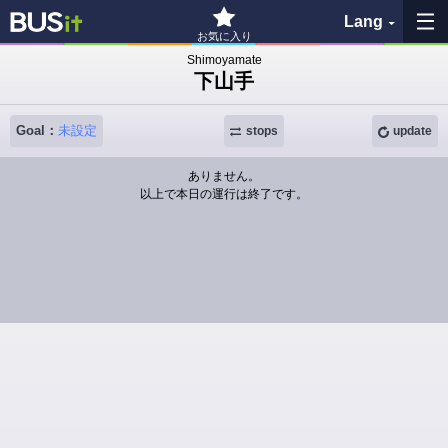
Lang
お気に入り
Shimoyamate
下山手
My Favorites
Goal：
未設定
History
stops
update
ありません。
See the map
以上で本日の運行は終了です。
Search bus stop
各バス会社リンク先
問題を報告
BUSit User's Guide
Disclaimer