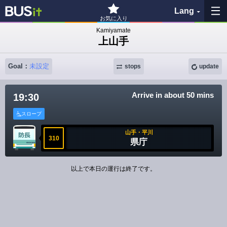
Lang
お気に入り
Kamiyamate
上山手
My Favorites
Goal：
未設定
History
stops
update
See the map
Arrive in about 50 mins
19:30
スロープ
Search bus stop
山手・平川
310
県庁
各バス会社リンク先
問題を報告
以上で本日の運行は終了です。
BUSit User's Guide
Disclaimer