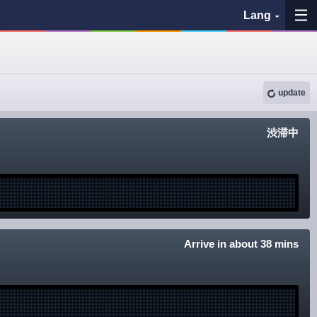
Lang
My Favorites
update
History
See the map
渋滞中
Search bus stop
各バス会社リンク先
問題を報告
Arrive in about 38 mins
BUSit User's Guide
Disclaimer