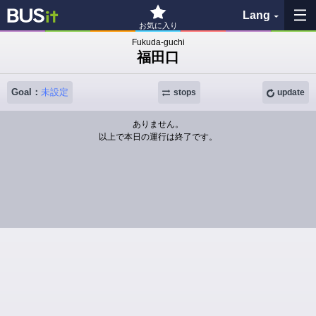
Lang
お気に入り
Fukuda-guchi
福田口
My Favorites
Goal：
未設定
History
stops
update
ありません。
See the map
以上で本日の運行は終了です。
Search bus stop
各バス会社リンク先
問題を報告
BUSit User's Guide
Disclaimer