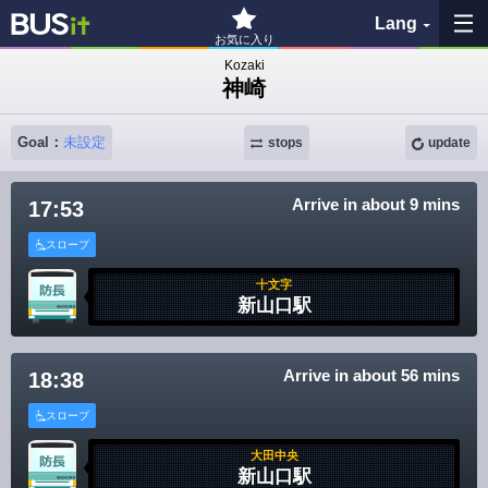
Lang
お気に入り
Kozaki
神崎
My Favorites
Goal：
未設定
History
stops
update
See the map
Arrive in about 9 mins
17:53
スロープ
Search bus stop
十文字
新山口駅
各バス会社リンク先
問題を報告
Arrive in about 56 mins
18:38
BUSit User's Guide
スロープ
大田中央
Disclaimer
新山口駅