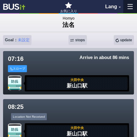
Lang
お気に入り
Homyo
法名
My Favorites
Goal：
未設定
stops
update
History
Arrive in about 86 mins
07:16
See the map
スロープ
Search bus stop
大田中央
新山口駅
各バス会社リンク先
問題を報告
08:25
Location Not Received
BUSit User's Guide
大田中央
新山口駅
Disclaimer