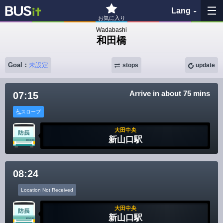
Lang
お気に入り
Wadabashi
和田橋
My Favorites
Goal：
未設定
stops
update
History
Arrive in about 75 mins
07:15
See the map
スロープ
Search bus stop
大田中央
新山口駅
各バス会社リンク先
問題を報告
08:24
Location Not Received
BUSit User's Guide
大田中央
新山口駅
Disclaimer