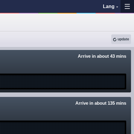
Lang
My Favorites
update
History
See the map
Arrive in about 43 mins
Search bus stop
各バス会社リンク先
問題を報告
Arrive in about 135 mins
BUSit User's Guide
Disclaimer