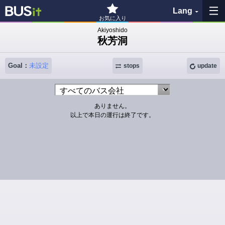
Lang
お気に入り
Akiyoshido
秋芳洞
My Favorites
Goal：
未設定
History
stops
update
See the map
ありません。
以上で本日の運行は終了です。
Search bus stop
各バス会社リンク先
問題を報告
BUSit User's Guide
Disclaimer