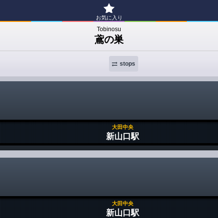
お気に入り
Tobinosu
鳶の巣
stops
大田中央
新山口駅
大田中央
新山口駅