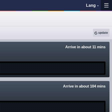
Lang
My Favorites
update
History
See the map
Arrive in about 11 mins
Search bus stop
各バス会社リンク先
問題を報告
Arrive in about 104 mins
BUSit User's Guide
Disclaimer