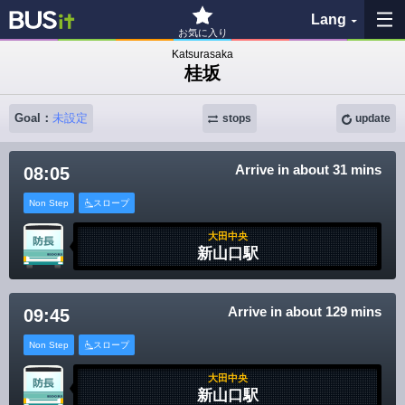
Lang
お気に入り
Katsurasaka
桂坂
My Favorites
Goal：
未設定
stops
update
History
Arrive in about 31 mins
08:05
See the map
Non Step
スロープ
Search bus stop
大田中央
新山口駅
各バス会社リンク先
問題を報告
Arrive in about 129 mins
09:45
Non Step
スロープ
BUSit User's Guide
大田中央
新山口駅
Disclaimer