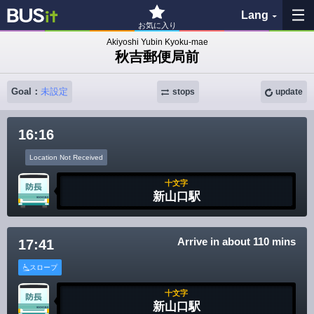
Lang
お気に入り
Akiyoshi Yubin Kyoku-mae
秋吉郵便局前
My Favorites
Goal：
未設定
History
stops
update
See the map
16:16
Location Not Received
Search bus stop
十文字
新山口駅
各バス会社リンク先
問題を報告
Arrive in about 110 mins
17:41
BUSit User's Guide
スロープ
十文字
Disclaimer
新山口駅