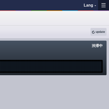
Lang
My Favorites
update
History
See the map
渋滞中
Search bus stop
各バス会社リンク先
問題を報告
BUSit User's Guide
Disclaimer