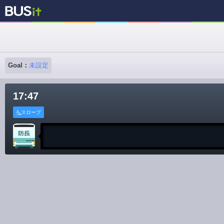
Goal：
未設定
17:47
スロープ