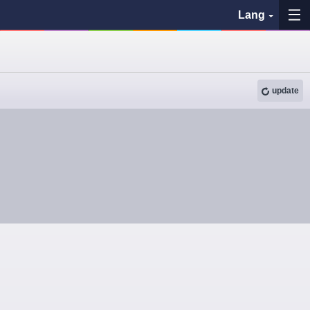
Lang
My Favorites
update
History
See the map
Search bus stop
各バス会社リンク先
問題を報告
BUSit User's Guide
Disclaimer