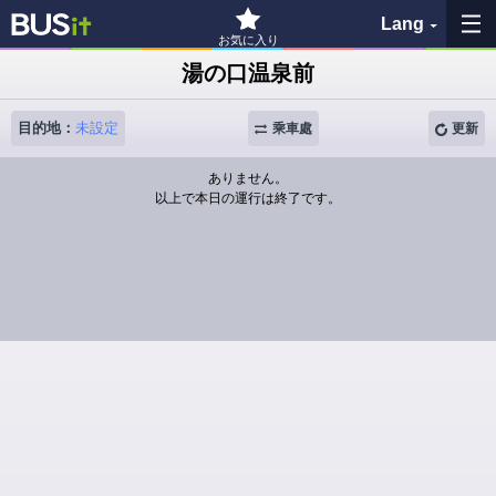
Lang
お気に入り
湯の口温泉前
我的最愛
目的地：
未設定
乘車處
更新
查詢紀錄
ありません。
以上で本日の運行は終了です。
查看地圖
搜尋公車站
各バス会社リンク先
問題を報告
BUSit User's Guide
免責聲明