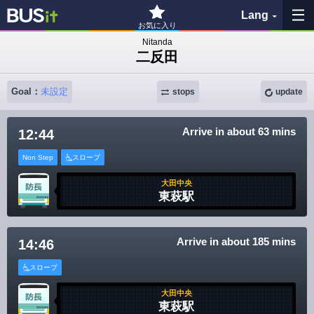
Lang
お気に入り
Nitanda
二反田
My Favorites
Goal：
未設定
stops
update
History
See the map
Arrive in about 63 mins
12:44
Non Step
スロープ
Search bus stop
大田中央
東萩駅
各バス会社リンク先
問題を報告
Arrive in about 185 mins
14:46
スロープ
BUSit User's Guide
大田中央
東萩駅
Disclaimer