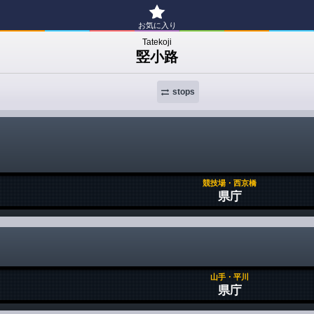
お気に入り
Tatekoji
竪小路
stops
競技場・西京橋
県庁
山手・平川
県庁