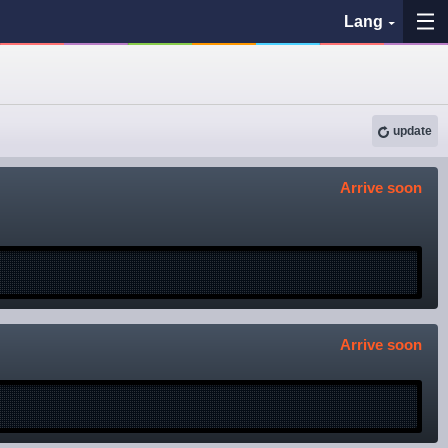
Lang
My Favorites
update
History
Arrive soon
See the map
Search bus stop
各バス会社リンク先
問題を報告
Arrive soon
BUSit User's Guide
Disclaimer