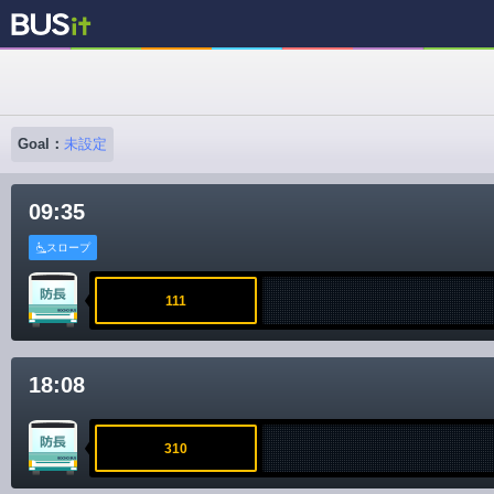
Goal：
未設定
09:35
スロープ
111
18:08
310