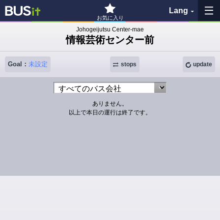
Lang
お気に入り
Johogeijutsu Center-mae
情報芸術センター前
My Favorites
Goal：
未設定
History
stops
update
See the map
ありません。
以上で本日の運行は終了です。
Search bus stop
各バス会社リンク先
問題を報告
BUSit User's Guide
Disclaimer