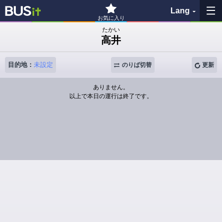
Lang
お気に入り
たかい
高井
お気に入り
目的地：
未設定
履歴
のりば切替
更新
ありません。
地図を見る
以上で本日の運行は終了です。
バス停検索
各バス会社リンク先
問題を報告
BUSit利用ガイド
免責事項