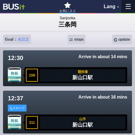
Lang
お気に入り
Sanjooka
三条岡
My Favorites
Goal：
未設定
stops
update
History
Arrive in about 14 mins
12:30
See the map
競技場
Search bus stop
106
新山口駅
各バス会社リンク先
Arrive in about 16 mins
12:37
問題を報告
スロープ
山手
BUSit User's Guide
311
新山口駅