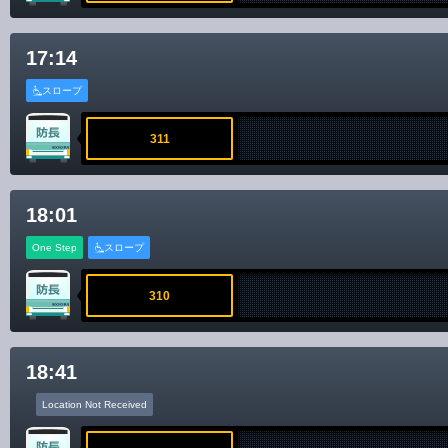
17:14
スロープ
311
18:01
One Step
スロープ
310
18:41
Location Not Received