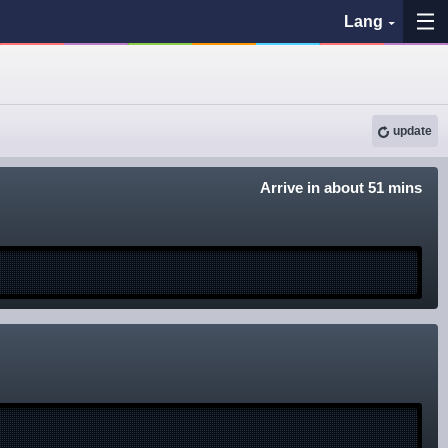
Lang
My Favorites
update
History
See the map
Arrive in about 51 mins
Search bus stop
各バス会社リンク先
問題を報告
BUSit User's Guide
Disclaimer