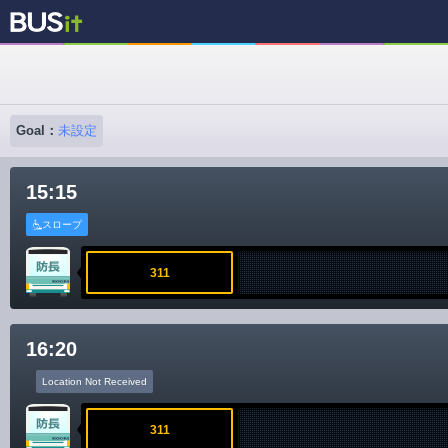
Goal：
未設定
15:15
スロープ
311
16:20
Location Not Received
311